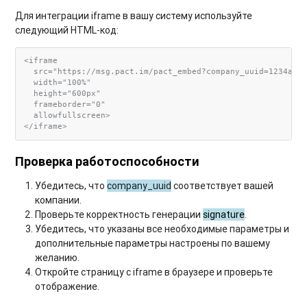
Для интеграции iframe в вашу систему используйте
следующий HTML-код:
<iframe

  src="https://msg.pact.im/pact_embed?company_uuid=1234a567
  width="100%"

  height="600px"

  frameborder="0"

  allowfullscreen>

Проверка работоспособности
Убедитесь, что
company_uuid
соответствует вашей
компании.
Проверьте корректность генерации
signature
.
Убедитесь, что указаны все необходимые параметры и
дополнительные параметры настроены по вашему
желанию.
Откройте страницу с iframe в браузере и проверьте
отображение.