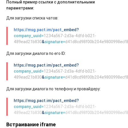
Полный пример ссылки с дополнительными
параметрами:
Для загрузки списка чатов:
https://msg.pact.im/pact_
embed
?
company_uuid=
1234a567-2d3a-4dfd-b021-
489ead21b830
&
signature=
d41d8cd98f00b204e9800998ecf
Для загрузки диалога по его ID:
https://msg.pact.im/pact_embed?
company_uuid=
1234a567-2d3a-4dfd-b021-
489ead21b830
&
signature=
d41d8cd98f00b204e9800998ecf
Для загрузки диалога по телефону и провайдеру:
https://msg.pact.im/pact_embed?
company_uuid=
1234a567-2d3a-4dfd-b021-
489ead21b830
&
signature=
d41d8cd98f00b204e9800998ecf
Встраивание iframe