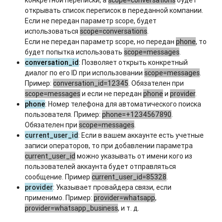
конкретной переписки, а
scope=conversations
будет
открывать список переписок в переданной компании.
Если не передан параметр scope, будет
использоваться
scope=conversations
.
Если не передан параметр scope, но передан
phone
, то
будет попытка использовать
scope=messages
.
conversation_id
: Позволяет открыть конкретный
диалог по его ID при использовании
scope=messages
.
Пример:
conversation_id=12345
. Обязателен при
scope=messages
и если не передан
phone
и
provider
.
phone
: Номер телефона для автоматического поиска
пользователя. Пример:
phone=+1234567890
.
Обязателен при
scope=messages
.
current_user_id
: Если в вашем аккаунте есть учетные
записи операторов, то при добавлении параметра
current_user_id
можно указывать от имени кого из
пользователей аккаунта будет отправляться
сообщение. Пример
current_user_id=85328
.
provider
: Указывает провайдера связи, если
применимо. Пример:
provider=whatsapp
,
provider=whatsapp_business
, и т. д.