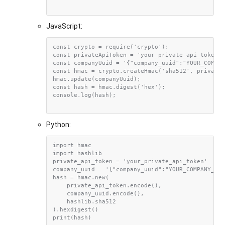
JavaScript:
const crypto = require('crypto');

const privateApiToken = 'your_private_api_token';

const companyUuid = '{"company_uuid":"YOUR_COMPAN
const hmac = crypto.createHmac('sha512', privateA
hmac.update(companyUuid);

const hash = hmac.digest('hex');

console.log(hash);

Python:
import hmac

import hashlib

private_api_token = 'your_private_api_token'

company_uuid = '{"company_uuid":"YOUR_COMPANY_UUI
hash = hmac.new(

    private_api_token.encode(),    

    company_uuid.encode(),    

    hashlib.sha512

).hexdigest()
