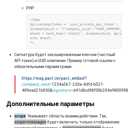
PHP:
<?php

$privateApiToken = 'your_private_api_token';

$companyUuid = '{"company_uuid":"YOUR_COMPANY_UUI
$hash = hash_hmac('sha512', $companyUuid, $privat
echo $hash;

Сигнатура будет захэшированным ключом (частный
API токен) и UUID компании. Пример готовой ссылки с
обязательными параметрами:
https://msg.pact.im/pact_embed?
company_uuid=
1234a567-2d3a-4dfd-b021-
489ead21b830
&
signature
=
d41d8cd98f00b204e980099
Дополнительные параметры
scope
: Указывает область взаимодействия. Так,
scope=messages
будет включать только отображение