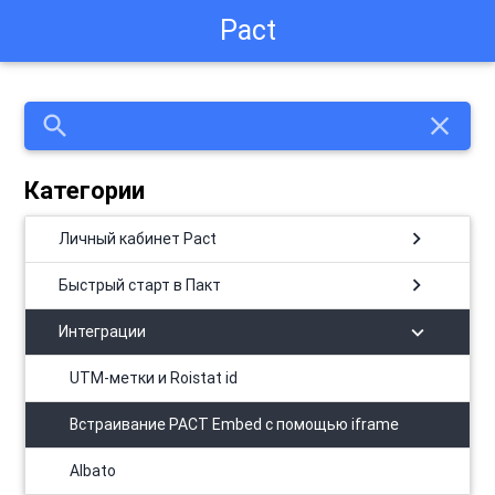
Pact
search
close
Категории
chevron_right
Личный кабинет Pact
chevron_right
Быстрый старт в Пакт
chevron_right
Интеграции
UTM-метки и Roistat id
Встраивание PACT Embed с помощью iframe
Albato