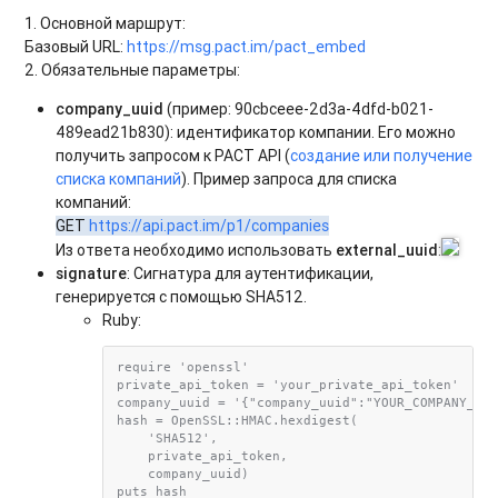
1. Основной маршрут:
Базовый URL:
https://msg.pact.im/pact_embed
2. Обязательные параметры:
company_uuid
(пример:
90cbceee-2d3a-4dfd-b021-
489ead21b830
): идентификатор компании. Его можно
получить запросом к PACT API (
создание или получение
списка компаний
). Пример запроса для списка
компаний:
GET
https://api.pact.im/p1/companies
Из ответа необходимо использовать
external_uuid
:
signature
: Сигнатура для аутентификации,
генерируется с помощью SHA512.
Ruby:
require 'openssl'

private_api_token = 'your_private_api_token'

company_uuid = '{"company_uuid":"YOUR_COMPANY_UUI
hash = OpenSSL::HMAC.hexdigest(

    'SHA512',  

    private_api_token,  

    company_uuid)

puts hash
