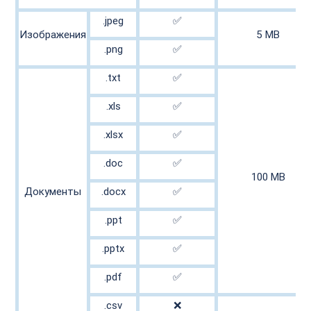
.jpeg

✅

Изображения

5 MB

.png

✅

.txt

✅

.xls

✅

.xlsx

✅

.doc

✅

100 MB

Документы

.docx

✅

.ppt

✅

.pptx

✅

.pdf

✅

.csv

❌
