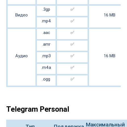
.3gp

✅

Видео

16 MB

.mp4

✅

.aac

✅

.amr

✅

Аудио

.mp3

✅

16 MB

.m4a

✅

.ogg

✅

Telegram Personal
Максимальный 
Тип

Поддержка
