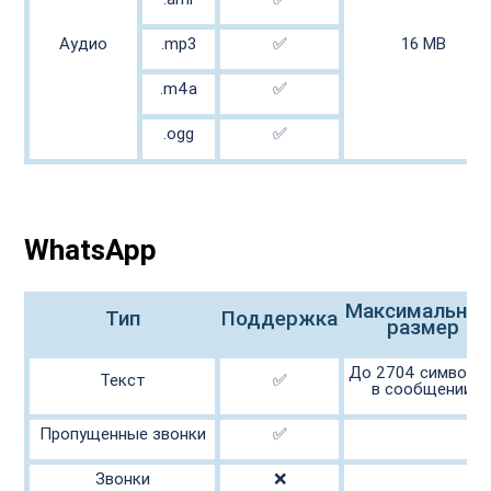
Аудио

.mp3

✅

16 MB

.m4a

✅

.ogg

✅

WhatsApp
Максимальный
Тип

Поддержка

размер

До 2704 символов
Текст

✅

в сообщении.

Пропущенные звонки

✅

Звонки

❌
