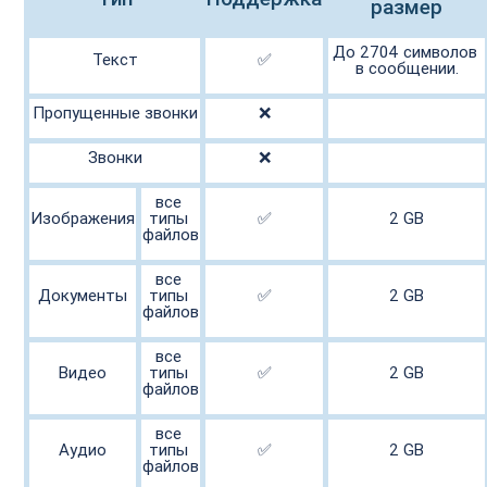
размер

До 2704 символов 
Текст

✅

в сообщении.

Пропущенные звонки

❌

Звонки

❌

все 
Изображения

типы 
✅

2 GB

файлов

все 
Документы

типы 
✅

2 GB

файлов

все 
Видео

типы 
✅

2 GB

файлов

все 
Аудио

типы 
✅

2 GB

файлов
