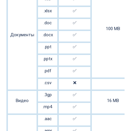
.xlsx

✅

.doc

✅

100 MB

Документы

.docx

✅

.ppt

✅

.pptx

✅

.pdf

✅

.csv

❌

.3gp

✅

Видео

16 MB

.mp4

✅

.aac

✅

.amr

✅
