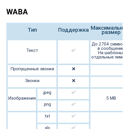
WABA
Максимальный
Тип

Поддержка

размер

До 2704 символов
в сообщении.
Текст

✅

На шаблоны 
отдельные лимиты
Пропущенные звонки

❌

Звонки

❌

.jpeg

✅

Изображения

5 MB

.png

✅

.txt

✅

.xls

✅
