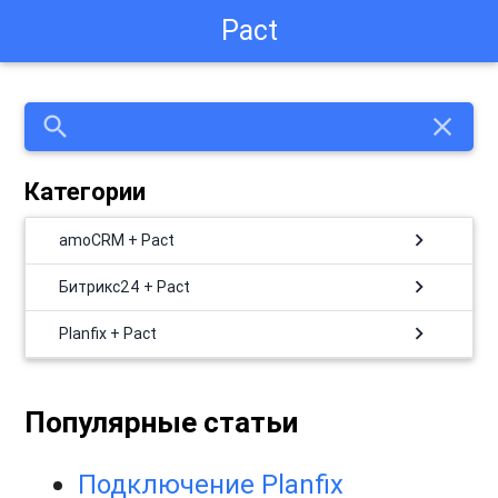
Pact
search
close
Категории
chevron_right
amoCRM + Pact
chevron_right
Битрикс24 + Pact
chevron_right
Planfix + Pact
Популярные статьи
Подключение Planfix