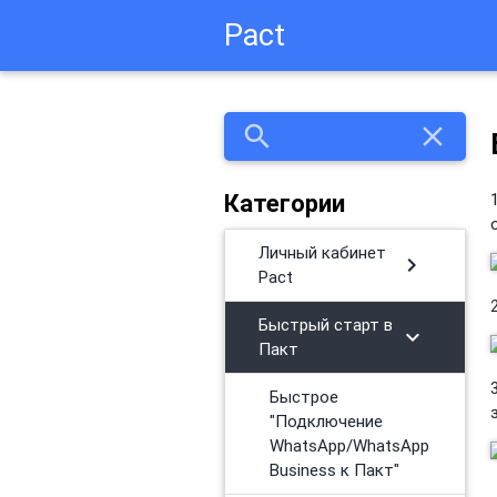
Pact
search
close
Категории
Личный кабинет
chevron_right
Pact
Быстрый старт в
chevron_right
Пакт
Быстрое
"Подключение
WhatsApp/WhatsApp
Business к Пакт"