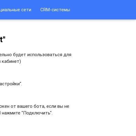
циальные сети
CRM-системы
t"
тельно будет использоваться для
й кабинет)
астройки".
окен от вашего бота, если вы не
И нажмите "Подключить".